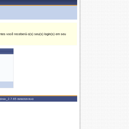
antes você receberá o(s) seu(s) login(s) em seu
dmin_2.7.65
06/08/2026 06:43