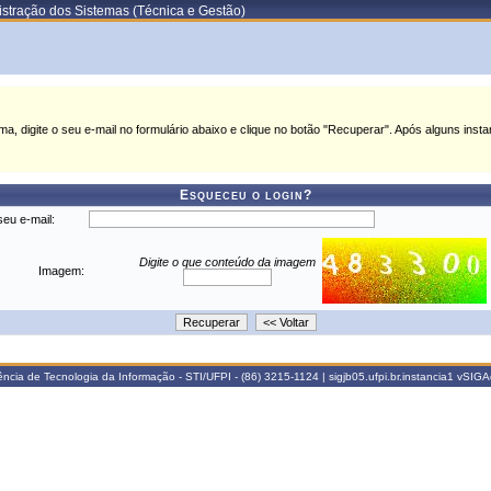
stração dos Sistemas (Técnica e Gestão)
a, digite o seu e-mail no formulário abaixo e clique no botão "Recuperar". Após alguns inst
Esqueceu o login?
seu e-mail:
Digite o que conteúdo da imagem
Imagem:
cia de Tecnologia da Informação - STI/UFPI - (86) 3215-1124 | sigjb05.ufpi.br.instancia1
vSIGA