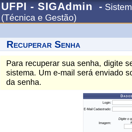
UFPI - SIGAdmin
-
Sistem
(Técnica e Gestão)
Recuperar Senha
Para recuperar sua senha, digite s
sistema. Um e-mail será enviado s
da senha.
Dados
Login:
E-Mail Cadastrado:
Digite o 
Imagem: