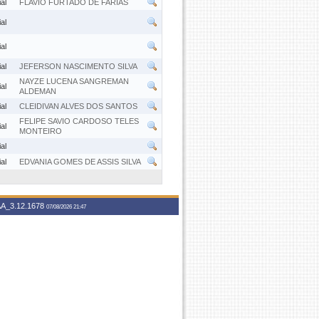
al
FLAVIO FURTADO DE FARIAS
al
al
al
JEFERSON NASCIMENTO SILVA
NAYZE LUCENA SANGREMAN
al
ALDEMAN
al
CLEIDIVAN ALVES DOS SANTOS
FELIPE SAVIO CARDOSO TELES
al
MONTEIRO
al
al
EDVANIA GOMES DE ASSIS SILVA
A_3.12.1678
07/08/2026 21:47