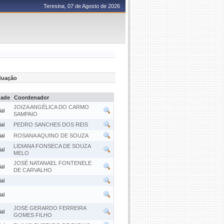
Teresina, 07 de Agosto de 2026
aduação
dade
Coordenador
JOIZA ANGÉLICA DO CARMO
al
SAMPAIO
al
PEDRO SANCHES DOS REIS
al
ROSANA AQUINO DE SOUZA
LIDIANA FONSECA DE SOUZA
al
MELO
JOSÉ NATANAEL FONTENELE
al
DE CARVALHO
al
al
JOSE GERARDO FERREIRA
al
GOMES FILHO