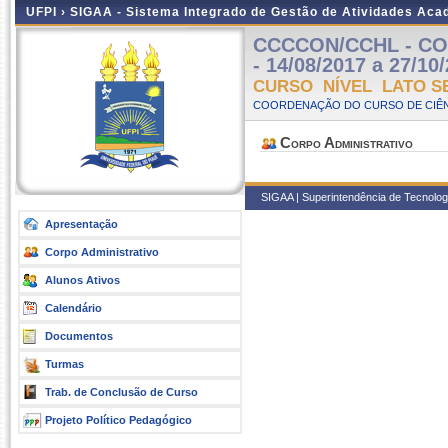
UFPI ›
SIGAA - Sistema Integrado de Gestão de Atividades Ac
CCCCON/CCHL - CON
- 14/08/2017 a 27/10
CURSO NÍVEL LATO S
COORDENAÇÃO DO CURSO DE CIÊN
Corpo Administrativo
SIGAA | Superintendência de Tecnologia
Apresentação
Corpo Administrativo
Alunos Ativos
Calendário
Documentos
Turmas
Trab. de Conclusão de Curso
Projeto Político Pedagógico