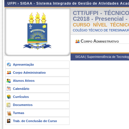
UFPI ›
SIGAA - Sistema Integrado de Gestão de Atividades Ac
CTT/UFPI - TÉCNI
C2018 - Presencial -
CURSO NÍVEL TÉCNIC
COLÉGIO TÉCNICO DE TERESINA/UFP
Corpo Administrativo
SIGAA | Superintendência de Tecnologia
Apresentação
Corpo Administrativo
Alunos Ativos
Calendário
Currículos
Documentos
Turmas
Trab. de Conclusão de Curso