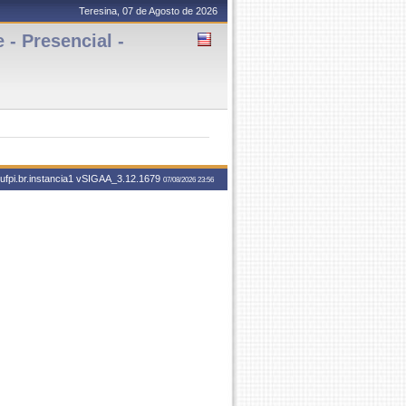
Teresina, 07 de Agosto de 2026
- Presencial -
fpi.br.instancia1
vSIGAA_3.12.1679
07/08/2026 23:56