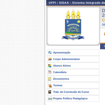
UFPI ›
SIGAA - Sistema Integrado d
D
2
C
D
S
Apresentação
Corpo Administrativo
Alunos Ativos
Calendário
Documentos
Turmas
Trab. de Conclusão de Curso
Projeto Político Pedagógico