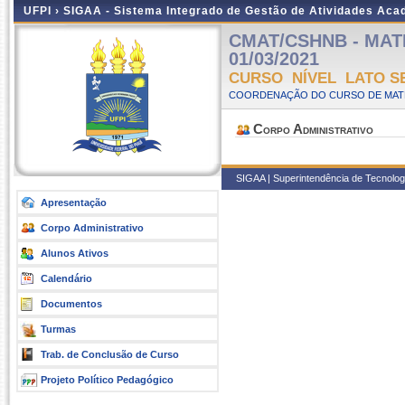
UFPI ›
SIGAA - Sistema Integrado de Gestão de Atividades Ac
CMAT/CSHNB - MATEM
01/03/2021
CURSO NÍVEL LATO S
COORDENAÇÃO DO CURSO DE MATE
Corpo Administrativo
SIGAA | Superintendência de Tecnologia
Apresentação
Corpo Administrativo
Alunos Ativos
Calendário
Documentos
Turmas
Trab. de Conclusão de Curso
Projeto Político Pedagógico