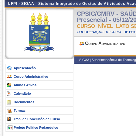
UFPI ›
SIGAA - Sistema Integrado de Gestão de Atividades Ac
CPSIC/CMRV - SAÚD
Presencial - 05/12/2
CURSO NÍVEL LATO S
COORDENAÇÃO DO CURSO DE PSIC
Corpo Administrativo
SIGAA | Superintendência de Tecnologia
Apresentação
Corpo Administrativo
Alunos Ativos
Calendário
Documentos
Turmas
Trab. de Conclusão de Curso
Projeto Político Pedagógico