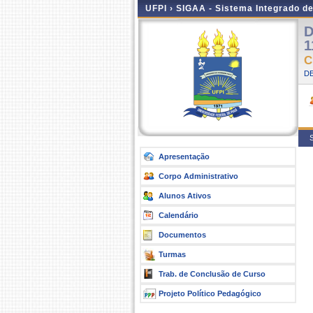
UFPI ›
SIGAA - Sistema Integrado d
D
1
C
DE
S
Apresentação
Corpo Administrativo
Alunos Ativos
Calendário
Documentos
Turmas
Trab. de Conclusão de Curso
Projeto Político Pedagógico