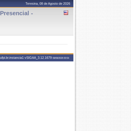
Teresina, 08 de Agosto de 2026
resencial -
fpi.br.instancia1
vSIGAA_3.12.1679
08/08/2026 00:54