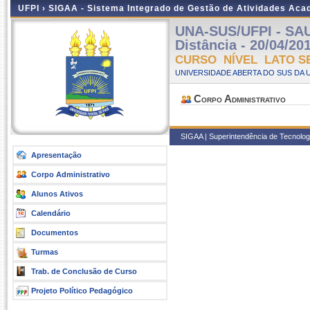
UFPI ›
SIGAA - Sistema Integrado de Gestão de Atividades Ac
UNA-SUS/UFPI - SA
Distância - 20/04/20
CURSO NÍVEL LATO S
UNIVERSIDADE ABERTA DO SUS DA U
Corpo Administrativo
SIGAA | Superintendência de Tecnologia
Apresentação
Corpo Administrativo
Alunos Ativos
Calendário
Documentos
Turmas
Trab. de Conclusão de Curso
Projeto Político Pedagógico