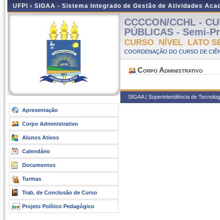
UFPI ›
SIGAA - Sistema Integrado de Gestão de Atividades Ac
CCCCON/CCHL - CU
PÚBLICAS - Semi-Pre
CURSO NÍVEL LATO S
COORDENAÇÃO DO CURSO DE CIÊN
Corpo Administrativo
SIGAA | Superintendência de Tecnologia
Apresentação
Corpo Administrativo
Alunos Ativos
Calendário
Documentos
Turmas
Trab. de Conclusão de Curso
Projeto Político Pedagógico