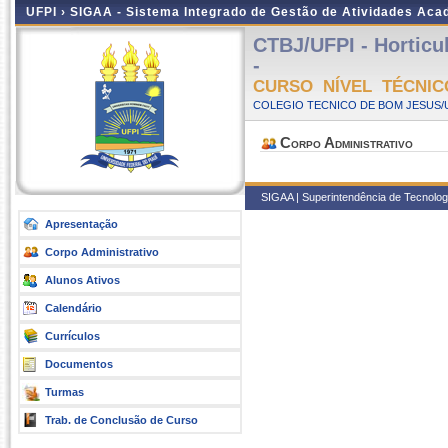
UFPI ›
SIGAA - Sistema Integrado de Gestão de Atividades Ac
CTBJ/UFPI - Horticu
-
CURSO NÍVEL TÉCNIC
COLEGIO TECNICO DE BOM JESUS/UF
Corpo Administrativo
SIGAA | Superintendência de Tecnologia
Apresentação
Corpo Administrativo
Alunos Ativos
Calendário
Currículos
Documentos
Turmas
Trab. de Conclusão de Curso