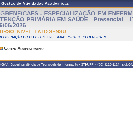
e Gestão de Atividades Acadêmicas
GBENF/CAFS - ESPECIALIZAÇÃO EM ENFER
TENÇÃO PRIMÁRIA EM SAÚDE - Presencial - 17
6/06/2026
URSO NÍVEL LATO SENSU
OORDENAÇÃO DO CURSO DE ENFERMAGEM/CAFS - CGBENF/CAFS
Corpo Administrativo
IGAA | Superintendência de Tecnologia da Informação - STI/UFPI - (86) 3215-1124 | sigjb04.u