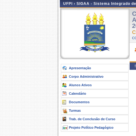
UFPI ›
SIGAA - Sistema Integrado d
C
A
2
C
C
S
Apresentação
Corpo Administrativo
Alunos Ativos
Calendário
Documentos
Turmas
Trab. de Conclusão de Curso
Projeto Político Pedagógico