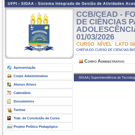
UFPI ›
SIGAA - Sistema Integrado de Gestão de Atividades Ac
CCB/CEAD - 
DE CIÊNCIAS 
ADOLESCÊNCIAS 
01/03/2026
CURSO NÍVEL LATO S
CHEFIA DO CURSO DE CIENCIAS BI
Corpo Administrativo
Apresentação
Corpo Administrativo
SIGAA | Superintendência de Tecnologia
Alunos Ativos
Calendário
Documentos
Turmas
Trab. de Conclusão de Curso
Projeto Político Pedagógico