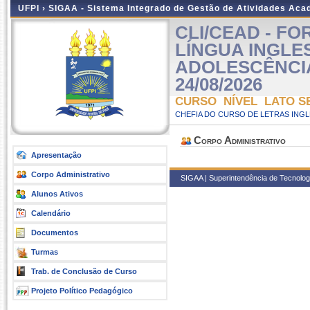
UFPI ›
SIGAA - Sistema Integrado de Gestão de Atividades Ac
CLI/CEAD - F
LÍNGUA INGLE
ADOLESCÊNCIAS 
24/08/2026
CURSO NÍVEL LATO S
CHEFIA DO CURSO DE LETRAS INGLE
Corpo Administrativo
Apresentação
Corpo Administrativo
SIGAA | Superintendência de Tecnologia
Alunos Ativos
Calendário
Documentos
Turmas
Trab. de Conclusão de Curso
Projeto Político Pedagógico