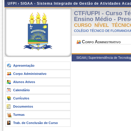
UFPI ›
SIGAA - Sistema Integrado de Gestão de Atividades Ac
CTF/UFPI - Curso Té
Ensino Médio - Prese
CURSO NÍVEL TÉCNIC
COLÉGIO TÉCNICO DE FLORIANO/UFP
Corpo Administrativo
SIGAA | Superintendência de Tecnologia
Apresentação
Corpo Administrativo
Alunos Ativos
Calendário
Currículos
Documentos
Turmas
Trab. de Conclusão de Curso