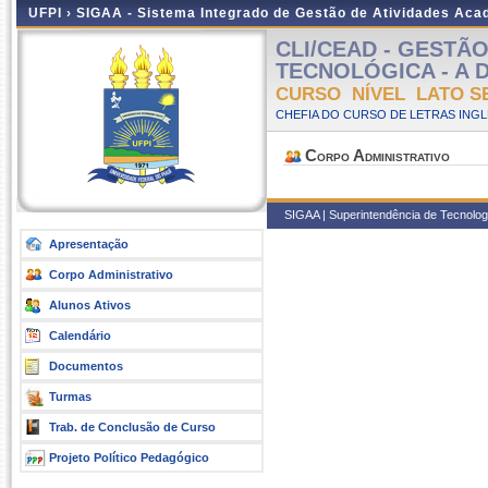
UFPI ›
SIGAA - Sistema Integrado de Gestão de Atividades Ac
CLI/CEAD - GESTÃ
TECNOLÓGICA - A Dis
CURSO NÍVEL LATO S
CHEFIA DO CURSO DE LETRAS INGLE
Corpo Administrativo
SIGAA | Superintendência de Tecnologi
Apresentação
Corpo Administrativo
Alunos Ativos
Calendário
Documentos
Turmas
Trab. de Conclusão de Curso
Projeto Político Pedagógico