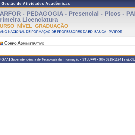
e Gestão de Atividades Acadêmicas
ARFOR - PEDAGOGIA - Presencial - Picos - P
rimeira Licenciatura
URSO NÍVEL GRADUAÇÃO
LANO NACIONAL DE FORMAÇAO DE PROFESSORES DA ED. BASICA - PARFOR
Corpo Administrativo
IGAA | Superintendência de Tecnologia da Informação - STI/UFPI - (86) 3215-1124 | sigjb05.u