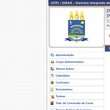
UFPI ›
SIGAA - Sistema Integrado d
P
P
C
P
S
Apresentação
Corpo Administrativo
Alunos Ativos
Calendário
Currículos
Documentos
Turmas
Trab. de Conclusão de Curso