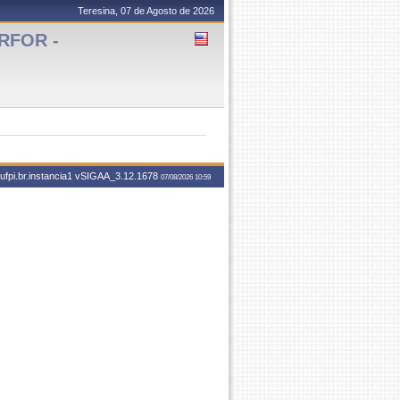
Teresina, 07 de Agosto de 2026
ARFOR -
fpi.br.instancia1
vSIGAA_3.12.1678
07/08/2026 10:59