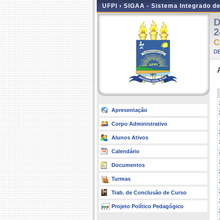
UFPI ›
SIGAA - Sistema Integrado d
D
2
C
D
Apresentação
Corpo Administrativo
Alunos Ativos
Calendário
Documentos
Turmas
Trab. de Conclusão de Curso
Projeto Político Pedagógico