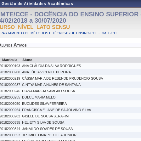
e Gestão de Atividades Acadêmicas
MTE/CCE - DOCÊNCIA DO ENSINO SUPERIOR - 
4/02/2018 a 30/07/2020
URSO NÍVEL LATO SENSU
EPARTAMENTO DE MÉTODOS E TÉCNICAS DE ENSINO/CCE - DMTE/CCE
Alunos Ativos
Matrícula
Aluno
20182000193
ANA CLÁUDIA DA SILVA RODRIGUES
20182000200
ANA LÚCIA VICENTE PEREIRA
20182000219
CÁSSIA MARIA DE RESENDE PRUDENCIO SOUSA
20182000237
CINTYA MARIA NUNES DE SANTANA
20182000246
DIANA MARCIA SAMPAIO SOUSA
20182000255
DULCE MARIA MELO
20182003050
EUCLIDES SILVA FERREIRA
20182000264
FRANCISCA ELIANE DE SÁ JOLVINO SILVA
20182000282
GISELE DE SOUSA SERAFIM
20182000335
HELIETY SILVA DE SOUSA
20182000344
JANAILDO SOARES DE SOUSA
20182000353
JESIMIEL LIMA PORTELA JUNIOR