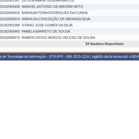
20182001397
LETÍCIA MARIA TEIXEIRA MATOS
20182000406
MANOEL ANTONIO DE AMORIM NETO
20182000415
MARIA ANTONIA RODRIGUES DA CUNHA
20182000424
MARIA DA CONCEIÇÃO DE MIRANDA SILVA
20182001388
OTAVIO JOSE GOMES DA SILVA
20182000460
PAMELA BARRETO DE SOUSA
20182000470
RAMON DIOGO ARAÚJO VELOSO DE SOUSA
19 Studens Disponíveis
 de Tecnologia da Informação - STI/UFPI - (86) 3215-1124 | sigjb06.ufpi.br.instancia1
vSIGA