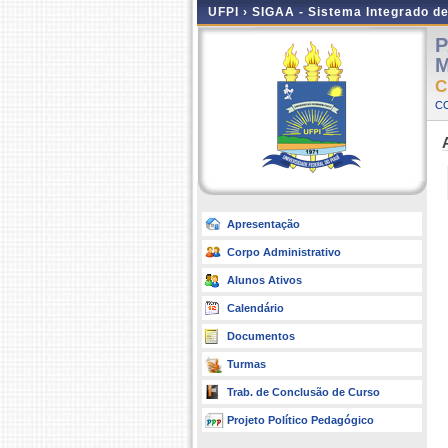
UFPI ›
SIGAA - Sistema Integrado d
P
M
C
C
Apresentação
Corpo Administrativo
Alunos Ativos
Calendário
Documentos
Turmas
Trab. de Conclusão de Curso
Projeto Político Pedagógico