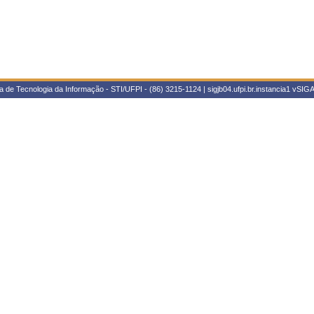
 de Tecnologia da Informação - STI/UFPI - (86) 3215-1124 | sigjb04.ufpi.br.instancia1
vSIGA