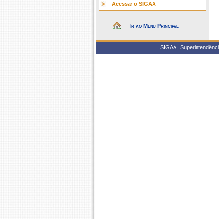
Acessar o SIGAA
Ir ao Menu Principal
SIGAA | Superintendência