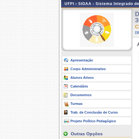
UFPI ›
SIGAA - Sistema Integrado d
D
3
C
D
Apresentação
Corpo Administrativo
Alunos Ativos
Calendário
Documentos
Turmas
Trab. de Conclusão de Curso
Projeto Político Pedagógico
Outras Opções