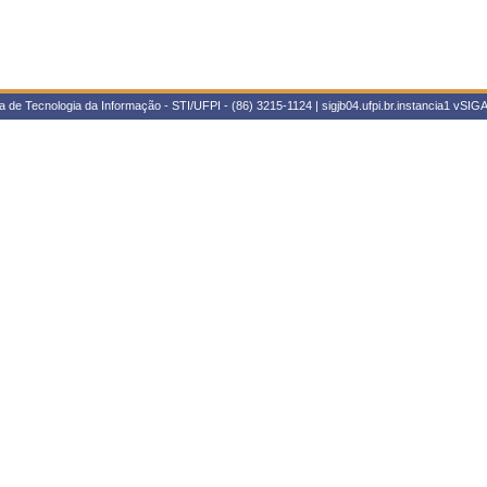
 de Tecnologia da Informação - STI/UFPI - (86) 3215-1124 | sigjb04.ufpi.br.instancia1
vSIGA