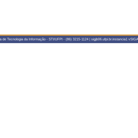
 de Tecnologia da Informação - STI/UFPI - (86) 3215-1124 | sigjb06.ufpi.br.instancia1
vSIGA