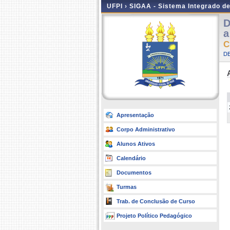
UFPI ›
SIGAA - Sistema Integrado d
D
a
C
DE
Apresentação
Corpo Administrativo
Alunos Ativos
Calendário
Documentos
Turmas
Trab. de Conclusão de Curso
Projeto Político Pedagógico