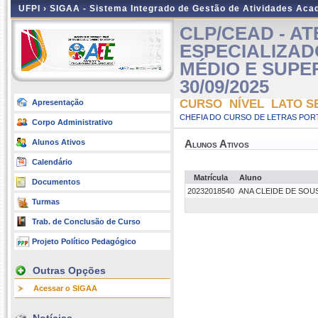
UFPI ›
SIGAA - Sistema Integrado de Gestão de Atividades Ac
CLP/CEAD - A
ESPECIALIZAD
MÉDIO E SUPERIO
30/09/2025
CURSO NÍVEL LATO S
Apresentação
CHEFIA DO CURSO DE LETRAS POR
Corpo Administrativo
Alunos Ativos
Alunos Ativos
Calendário
Matrícula
Aluno
Documentos
20232018540
ANA CLEIDE DE SO
Turmas
Trab. de Conclusão de Curso
Projeto Político Pedagógico
Outras Opções
Acessar o SIGAA