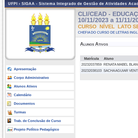
UFPI ›
SIGAA - Sistema Integrado de Gestão de Atividades Ac
CLI/CEAD - EDUCAÇÃ
10/11/2023 a 11/11/2
CURSO NÍVEL LATO S
CHEFIA DO CURSO DE LETRAS INGLE
Alunos Ativos
Matrícula
Aluno
20232037859
RENATA MABEL BLA
Apresentação
20232038103
SACHA AGUIAR VEN
Corpo Administrativo
Alunos Ativos
Calendário
Documentos
Turmas
Trab. de Conclusão de Curso
Projeto Político Pedagógico