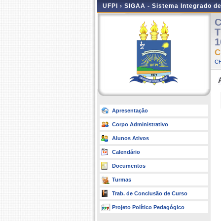
UFPI ›
SIGAA - Sistema Integrado d
C
T
1
C
CH
Apresentação
Corpo Administrativo
Alunos Ativos
Calendário
Documentos
Turmas
Trab. de Conclusão de Curso
Projeto Político Pedagógico