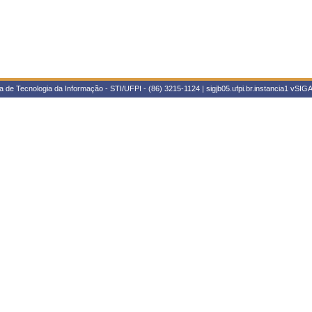
 de Tecnologia da Informação - STI/UFPI - (86) 3215-1124 | sigjb05.ufpi.br.instancia1
vSIGA