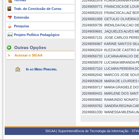
Turmas
20249061976
FLAVIA DAYANA FER
20249059771
FRANCISCA DE LOUR
Trab. de Conclusão de Curso
20249062015
FRANCISCA LAIZ BO
Extensão
20249061958
GETULIO OLIVEIRA 
20249059735
IRENILDA FALCAO D
Pesquisa
20249059691
JAQUIELES ALVES M
Projeto Político Pedagógico
20249057131
JOSE CARLOS PEREIR
20249056967
KARINE SANTOS SIL
Outras Opções
20249062024
KLEZIA DE CASTRO 
Acessar o SIGAA
20249056733
LUCIANA ARAUJO D
20249058578
LUCIANA MIRANDA P
20249057310
LUCIARA PEREIRA D
Ir ao Menu Principal
20249062042
MARCOS JOSE SOUS
20249059628
MARIA DE LOURDES 
20249059717
MARIA GRASIELE DO
20249060431
MARLENE DOS SANTO
20249059682
RAIMUNDO NONATO 
20249059762
SANDRA REGINA CAR
20249061330
WANESSA MILENA LIM
SIGAA | Superintendência de Tecnologia da Informação - STI/UF