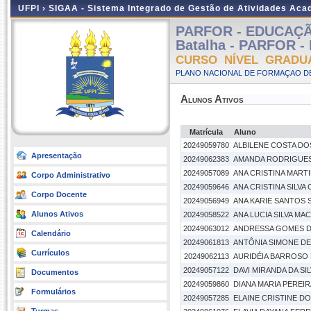
UFPI ›
SIGAA - Sistema Integrado de Gestão de Atividades Ac
PARFOR - EDUCAÇÃ
Batalha - PARFOR - 
CURSO NÍVEL GRADU
PLANO NACIONAL DE FORMAÇAO DE
Alunos Ativos
Matrícula
Aluno
20249059780
ALBILENE COSTA D
Apresentação
20249062383
AMANDA RODRIGUE
20249057089
ANA CRISTINA MART
Corpo Administrativo
20249059646
ANA CRISTINA SILVA
Corpo Docente
20249056949
ANA KARIE SANTOS S
Alunos Ativos
20249058522
ANA LUCIA SILVA M
20249063012
ANDRESSA GOMES DA
Calendário
20249061813
ANTÔNIA SIMONE D
Currículos
20249062113
AURIDÉIA BARROSO 
20249057122
DAVI MIRANDA DA SI
Documentos
20249059860
DIANA MARIA PEREI
Formulários
20249057285
ELAINE CRISTINE D