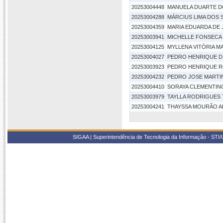
20253004448
MANUELA DUARTE D
20253004288
MÁRCIUS LIMA DOS
20253004359
MARIA EDUARDA DE
20253003941
MICHELLE FONSECA 
20253004125
MYLLENA VITÓRIA M
20253004027
PEDRO HENRIQUE D
20253003923
PEDRO HENRIQUE R
20253004232
PEDRO JOSE MART
20253004410
SORAYA CLEMENTIN
20253003979
TAYLLA RODRIGUES 
20253004241
THAYSSA MOURÃO A
SIGAA | Superintendência de Tecnologia da Informação - STI/UF