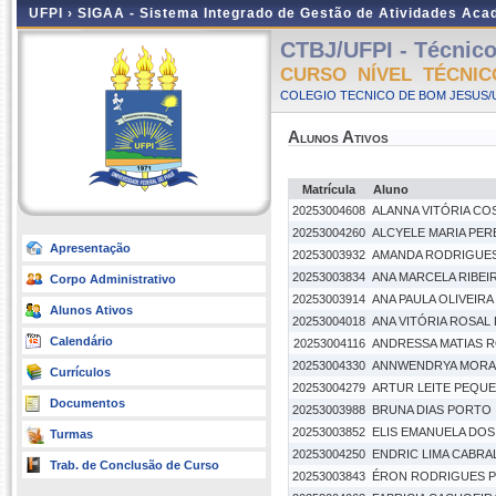
UFPI ›
SIGAA - Sistema Integrado de Gestão de Atividades Ac
CTBJ/UFPI - Técnico
CURSO NÍVEL TÉCNIC
COLEGIO TECNICO DE BOM JESUS/UF
Alunos Ativos
Matrícula
Aluno
20253004608
ALANNA VITÓRIA COS
20253004260
ALCYELE MARIA PER
Apresentação
20253003932
AMANDA RODRIGUE
20253003834
ANA MARCELA RIBE
Corpo Administrativo
20253003914
ANA PAULA OLIVEIR
Alunos Ativos
20253004018
ANA VITÓRIA ROSAL
Calendário
20253004116
ANDRESSA MATIAS 
20253004330
ANNWENDRYA MORA
Currículos
20253004279
ARTUR LEITE PEQU
Documentos
20253003988
BRUNA DIAS PORTO
20253003852
ELIS EMANUELA DO
Turmas
20253004250
ENDRIC LIMA CABRA
Trab. de Conclusão de Curso
20253003843
ÉRON RODRIGUES P