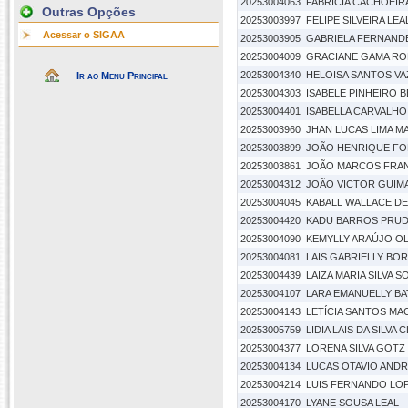
20253004063
FABRICIA CACHOEIR
Outras Opções
20253003997
FELIPE SILVEIRA LEA
Acessar o SIGAA
20253003905
GABRIELA FERNAND
20253004009
GRACIANE GAMA RO
20253004340
HELOISA SANTOS VA
Ir ao Menu Principal
20253004303
ISABELE PINHEIRO 
20253004401
ISABELLA CARVALHO
20253003960
JHAN LUCAS LIMA 
20253003899
JOÃO HENRIQUE FO
20253003861
JOÃO MARCOS FRA
20253004312
JOÃO VICTOR GUIM
20253004045
KABALL WALLACE DE
20253004420
KADU BARROS PRU
20253004090
KEMYLLY ARAÚJO OL
20253004081
LAIS GABRIELLY BOR
20253004439
LAIZA MARIA SILVA 
20253004107
LARA EMANUELLY BA
20253004143
LETÍCIA SANTOS M
20253005759
LIDIA LAIS DA SILVA
20253004377
LORENA SILVA GOTZ
20253004134
LUCAS OTAVIO ANDR
20253004214
LUIS FERNANDO LO
20253004170
LYANE SOUSA LEAL