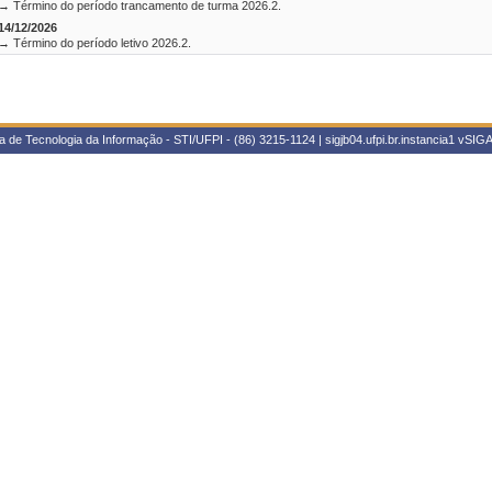
→ Término do período trancamento de turma 2026.2.
14/12/2026
→ Término do período letivo 2026.2.
 de Tecnologia da Informação - STI/UFPI - (86) 3215-1124 | sigjb04.ufpi.br.instancia1
vSIGA