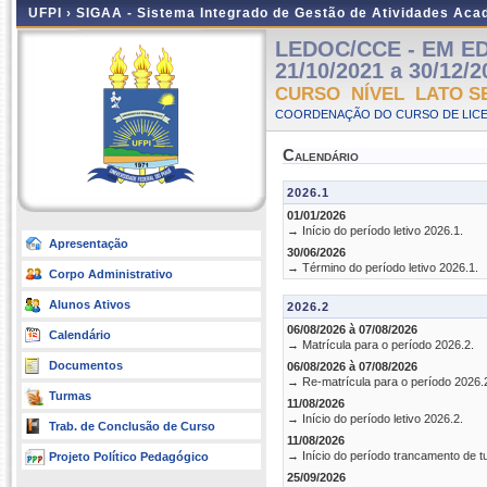
UFPI ›
SIGAA - Sistema Integrado de Gestão de Atividades Ac
LEDOC/CCE - EM ED
21/10/2021 a 30/12/2
CURSO NÍVEL LATO S
COORDENAÇÃO DO CURSO DE LICE
Calendário
2026.1
01/01/2026
→ Início do período letivo 2026.1.
Apresentação
30/06/2026
→ Término do período letivo 2026.1.
Corpo Administrativo
Alunos Ativos
2026.2
06/08/2026 à 07/08/2026
Calendário
→ Matrícula para o período 2026.2.
Documentos
06/08/2026 à 07/08/2026
→ Re-matrícula para o período 2026.
Turmas
11/08/2026
→ Início do período letivo 2026.2.
Trab. de Conclusão de Curso
11/08/2026
→ Início do período trancamento de t
Projeto Político Pedagógico
25/09/2026