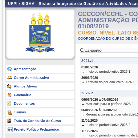
UFPI ›
SIGAA - Sistema Integrado de Gestão de Atividades Ac
CCCCON/CCHL - CO
ADMINISTRAÇÃO PÚBL
01/08/2019
CURSO NÍVEL LATO S
COORDENAÇÃO DO CURSO DE CIÊN
Calendário
2026.1
01/01/2026
Apresentação
→ Início do período letivo 2026.1.
Corpo Administrativo
30/06/2026
→ Término do período letivo 2026.1.
Alunos Ativos
2026.2
Calendário
06/08/2026 à 07/08/2026
Documentos
→ Matrícula para o período 2026.2.
06/08/2026 à 07/08/2026
Turmas
→ Re-matrícula para o período 2026.
11/08/2026
Trab. de Conclusão de Curso
→ Início do período letivo 2026.2.
Projeto Político Pedagógico
11/08/2026
→ Início do período trancamento de t