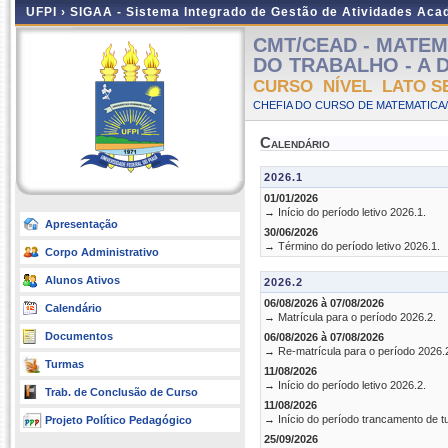
UFPI ›
SIGAA - Sistema Integrado de Gestão de Atividades Ac
CMT/CEAD - MATEM
DO TRABALHO - A Dis
CURSO NÍVEL LATO S
CHEFIA DO CURSO DE MATEMATICA/
Calendário
2026.1
01/01/2026
→ Início do período letivo 2026.1.
Apresentação
30/06/2026
→ Término do período letivo 2026.1.
Corpo Administrativo
Alunos Ativos
2026.2
06/08/2026 à 07/08/2026
Calendário
→ Matrícula para o período 2026.2.
Documentos
06/08/2026 à 07/08/2026
→ Re-matrícula para o período 2026.
Turmas
11/08/2026
→ Início do período letivo 2026.2.
Trab. de Conclusão de Curso
11/08/2026
→ Início do período trancamento de t
Projeto Político Pedagógico
25/09/2026