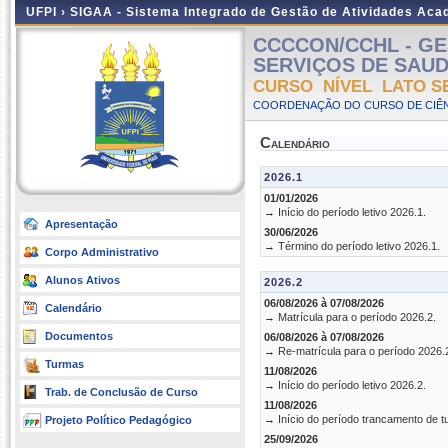
UFPI ›
SIGAA - Sistema Integrado de Gestão de Atividades Ac
CCCCON/CCHL - GE
SERVIÇOS DE SAUDE -
CURSO NÍVEL LATO S
COORDENAÇÃO DO CURSO DE CIÊN
Calendário
2026.1
01/01/2026
→ Início do período letivo 2026.1.
Apresentação
30/06/2026
→ Término do período letivo 2026.1.
Corpo Administrativo
Alunos Ativos
2026.2
06/08/2026 à 07/08/2026
Calendário
→ Matrícula para o período 2026.2.
Documentos
06/08/2026 à 07/08/2026
→ Re-matrícula para o período 2026.
Turmas
11/08/2026
→ Início do período letivo 2026.2.
Trab. de Conclusão de Curso
11/08/2026
→ Início do período trancamento de t
Projeto Político Pedagógico
25/09/2026