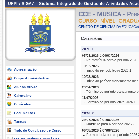
UFPI ›
SIGAA - Sistema Integrado de Gestão de Atividades Ac
CCE - MÚSICA - Pres
CURSO NÍVEL GRADU
CENTRO DE CIENCIAS DA EDUCACAO
Calendário
2026.1
05/03/2026 à 06/03/2026
→ Re-matrícula para o período 2026.
10/03/2026
Apresentação
→ Início do período letivo 2026.1.
10/03/2026
Corpo Administrativo
→ Início do período trancamento de t
Alunos Ativos
29/04/2026
→ Término do período trancamento d
Calendário
11/07/2026
→ Término do período letivo 2026.1.
Currículos
Documentos
2026.2
29/07/2026 à 01/08/2026
Turmas
→ Matrícula para o período 2026.2.
Trab. de Conclusão de Curso
06/08/2026 à 07/08/2026
→ Re-matrícula para o período 2026.