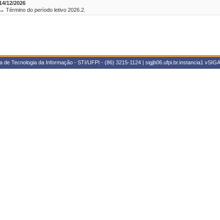
14/12/2026
→ Término do período letivo 2026.2.
 de Tecnologia da Informação - STI/UFPI - (86) 3215-1124 | sigjb06.ufpi.br.instancia1
vSIGA