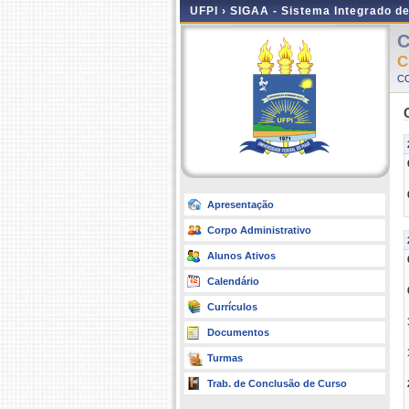
UFPI ›
SIGAA - Sistema Integrado d
C
C
CO
Apresentação
Corpo Administrativo
Alunos Ativos
Calendário
Currículos
Documentos
Turmas
Trab. de Conclusão de Curso