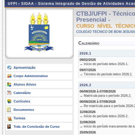
UFPI ›
SIGAA - Sistema Integrado de Gestão de Atividades Ac
CTBJ/UFPI - Técnic
Presencial -
CURSO NÍVEL TÉCNIC
COLEGIO TECNICO DE BOM JESUS/UF
Calendário
2026.1
09/02/2026
→ Início do período letivo 2026.1.
Apresentação
09/07/2026
→ Término do período letivo 2026.1.
Corpo Administrativo
Alunos Ativos
2026.2
06/08/2026 à 07/08/2026
Calendário
→ Matrícula para o período 2026.2.
Currículos
06/08/2026 à 07/08/2026
→ Re-matrícula para o período 2026.
Documentos
11/08/2026
→ Início do período letivo 2026.2.
Turmas
11/08/2026
→ Início do período trancamento de t
Trab. de Conclusão de Curso
25/09/2026