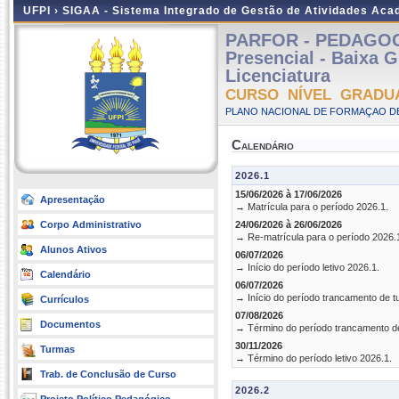
UFPI ›
SIGAA - Sistema Integrado de Gestão de Atividades Ac
PARFOR - PEDAGOG
Presencial - Baixa 
Licenciatura
CURSO NÍVEL GRADU
PLANO NACIONAL DE FORMAÇAO DE
Calendário
2026.1
15/06/2026 à 17/06/2026
Apresentação
→ Matrícula para o período 2026.1.
Corpo Administrativo
24/06/2026 à 26/06/2026
→ Re-matrícula para o período 2026.
Alunos Ativos
06/07/2026
→ Início do período letivo 2026.1.
Calendário
06/07/2026
→ Início do período trancamento de t
Currículos
07/08/2026
Documentos
→ Término do período trancamento d
30/11/2026
Turmas
→ Término do período letivo 2026.1.
Trab. de Conclusão de Curso
2026.2