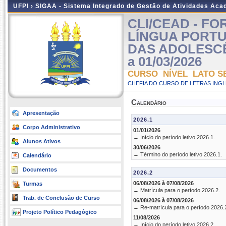
UFPI ›
SIGAA - Sistema Integrado de Gestão de Atividades Ac
CLI/CEAD - F
LÍNGUA PORT
DAS ADOLESCÊNC
a 01/03/2026
CURSO NÍVEL LATO S
CHEFIA DO CURSO DE LETRAS INGLE
Calendário
Apresentação
2026.1
Corpo Administrativo
01/01/2026
→ Início do período letivo 2026.1.
Alunos Ativos
30/06/2026
→ Término do período letivo 2026.1.
Calendário
Documentos
2026.2
06/08/2026 à 07/08/2026
Turmas
→ Matrícula para o período 2026.2.
Trab. de Conclusão de Curso
06/08/2026 à 07/08/2026
→ Re-matrícula para o período 2026.
Projeto Político Pedagógico
11/08/2026
→ Início do período letivo 2026.2.