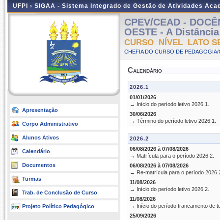
UFPI ›
SIGAA - Sistema Integrado de Gestão de Atividades Ac
CPEV/CEAD - DOCÊ
OESTE - A Distância 
CURSO NÍVEL LATO S
CHEFIA DO CURSO DE PEDAGOGIA/
Calendário
2026.1
01/01/2026
→ Início do período letivo 2026.1.
Apresentação
30/06/2026
→ Término do período letivo 2026.1.
Corpo Administrativo
Alunos Ativos
2026.2
06/08/2026 à 07/08/2026
Calendário
→ Matrícula para o período 2026.2.
Documentos
06/08/2026 à 07/08/2026
→ Re-matrícula para o período 2026.
Turmas
11/08/2026
→ Início do período letivo 2026.2.
Trab. de Conclusão de Curso
11/08/2026
→ Início do período trancamento de t
Projeto Político Pedagógico
25/09/2026