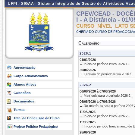
UFPI ›
SIGAA - Sistema Integrado de Gestão de Atividades Ac
CPEV/CEAD - DOCÊ
I - A Distância - 01/
CURSO NÍVEL LATO S
CHEFIA DO CURSO DE PEDAGOGIA/
Calendário
2026.1
01/01/2026
→ Início do período letivo 2026.1.
Apresentação
30/06/2026
→ Término do período letivo 2026.1.
Corpo Administrativo
Alunos Ativos
2026.2
06/08/2026 à 07/08/2026
Calendário
→ Matrícula para o período 2026.2.
Documentos
06/08/2026 à 07/08/2026
→ Re-matrícula para o período 2026.
Turmas
11/08/2026
→ Início do período letivo 2026.2.
Trab. de Conclusão de Curso
11/08/2026
→ Início do período trancamento de t
Projeto Político Pedagógico
25/09/2026