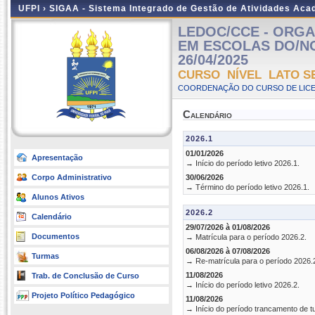
UFPI ›
SIGAA - Sistema Integrado de Gestão de Atividades Ac
LEDOC/CCE - ORG
EM ESCOLAS DO/NO C
26/04/2025
CURSO NÍVEL LATO S
COORDENAÇÃO DO CURSO DE LICE
Calendário
2026.1
01/01/2026
Apresentação
→ Início do período letivo 2026.1.
Corpo Administrativo
30/06/2026
→ Término do período letivo 2026.1.
Alunos Ativos
2026.2
Calendário
29/07/2026 à 01/08/2026
Documentos
→ Matrícula para o período 2026.2.
06/08/2026 à 07/08/2026
Turmas
→ Re-matrícula para o período 2026.
11/08/2026
Trab. de Conclusão de Curso
→ Início do período letivo 2026.2.
Projeto Político Pedagógico
11/08/2026
→ Início do período trancamento de t