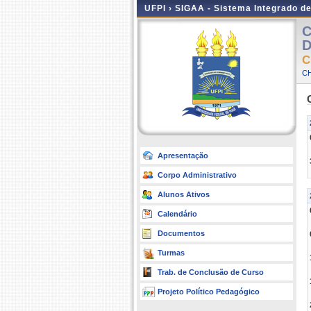
UFPI ›
SIGAA - Sistema Integrado d
C
D
C
CH
Apresentação
Corpo Administrativo
Alunos Ativos
Calendário
Documentos
Turmas
Trab. de Conclusão de Curso
Projeto Político Pedagógico