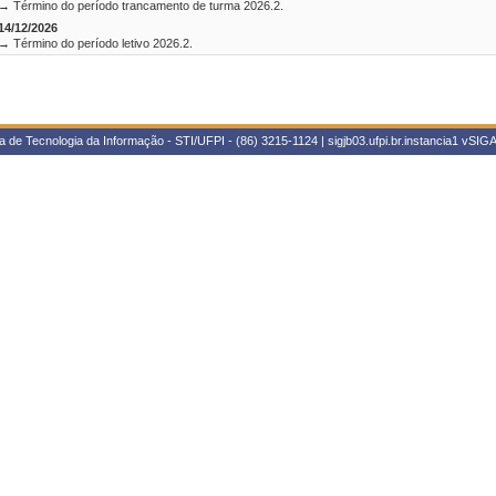
→ Término do período trancamento de turma 2026.2.
14/12/2026
→ Término do período letivo 2026.2.
 de Tecnologia da Informação - STI/UFPI - (86) 3215-1124 | sigjb03.ufpi.br.instancia1
vSIGA