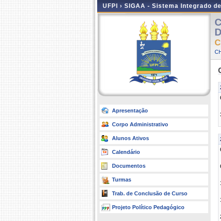
UFPI ›
SIGAA - Sistema Integrado d
C
D
C
CH
Apresentação
Corpo Administrativo
Alunos Ativos
Calendário
Documentos
Turmas
Trab. de Conclusão de Curso
Projeto Político Pedagógico