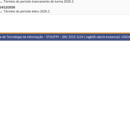
→ Término do período trancamento de turma 2026.2.
14/12/2026
→ Término do período letivo 2026.2.
 de Tecnologia da Informação - STI/UFPI - (86) 3215-1124 | sigjb06.ufpi.br.instancia1
vSIGA