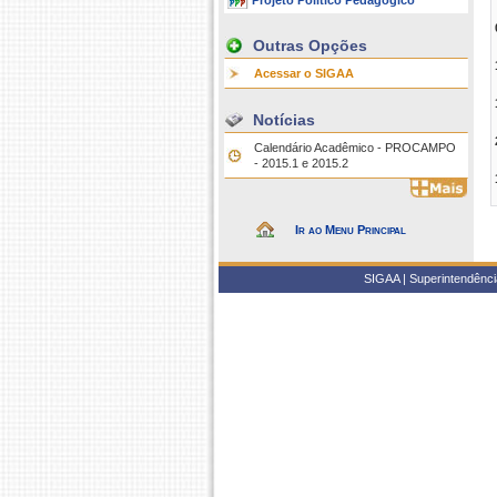
Projeto Político Pedagógico
Outras Opções
Acessar o SIGAA
Notícias
Calendário Acadêmico - PROCAMPO
- 2015.1 e 2015.2
Ir ao Menu Principal
SIGAA | Superintendência