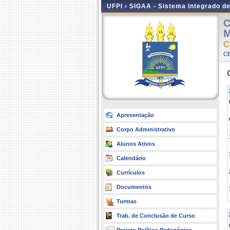
UFPI ›
SIGAA - Sistema Integrado d
C
M
C
CE
Apresentação
Corpo Administrativo
Alunos Ativos
Calendário
Currículos
Documentos
Turmas
Trab. de Conclusão de Curso