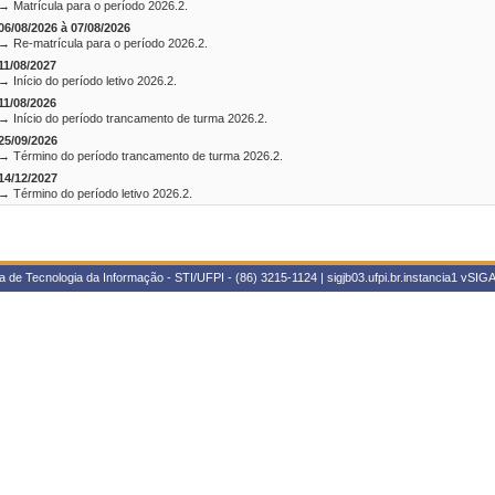
→ Matrícula para o período 2026.2.
06/08/2026 à 07/08/2026
→ Re-matrícula para o período 2026.2.
11/08/2027
→ Início do período letivo 2026.2.
11/08/2026
→ Início do período trancamento de turma 2026.2.
25/09/2026
→ Término do período trancamento de turma 2026.2.
14/12/2027
→ Término do período letivo 2026.2.
 de Tecnologia da Informação - STI/UFPI - (86) 3215-1124 | sigjb03.ufpi.br.instancia1
vSIGA