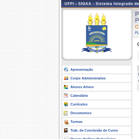
UFPI ›
SIGAA - Sistema Integrado d
P
P
C
P
Apresentação
Corpo Administrativo
Alunos Ativos
Calendário
Currículos
Documentos
Turmas
Trab. de Conclusão de Curso