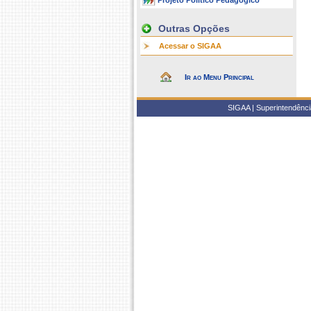
Projeto Político Pedagógico
Outras Opções
Acessar o SIGAA
Ir ao Menu Principal
SIGAA | Superintendência