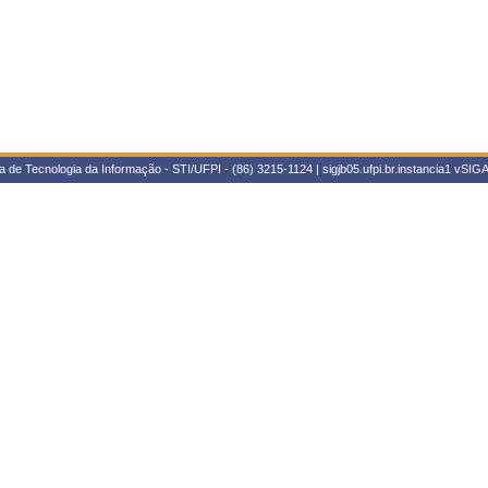
 de Tecnologia da Informação - STI/UFPI - (86) 3215-1124 | sigjb05.ufpi.br.instancia1
vSIGA