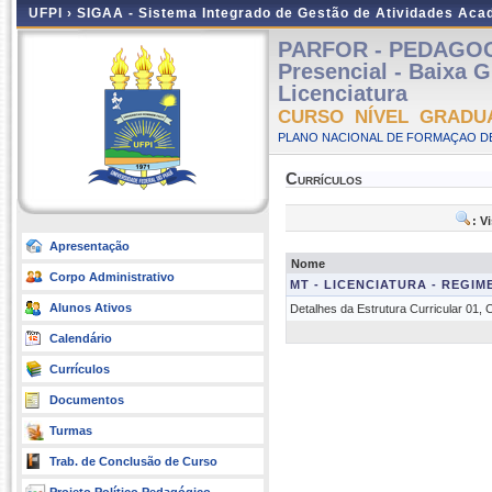
UFPI ›
SIGAA - Sistema Integrado de Gestão de Atividades Ac
PARFOR - PEDAGOG
Presencial - Baixa 
Licenciatura
CURSO NÍVEL GRADU
PLANO NACIONAL DE FORMAÇAO DE
Currículos
: V
Apresentação
Nome
Corpo Administrativo
MT - LICENCIATURA - REGIM
Alunos Ativos
Detalhes da Estrutura Curricular 01,
Calendário
Currículos
Documentos
Turmas
Trab. de Conclusão de Curso