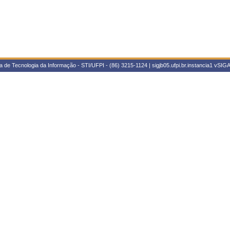
 de Tecnologia da Informação - STI/UFPI - (86) 3215-1124 | sigjb05.ufpi.br.instancia1
vSIGA