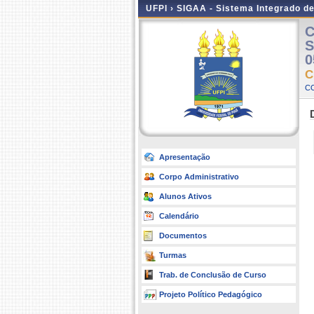
UFPI ›
SIGAA - Sistema Integrado d
C
S
0
C
C
Apresentação
Corpo Administrativo
Alunos Ativos
Calendário
Documentos
Turmas
Trab. de Conclusão de Curso
Projeto Político Pedagógico