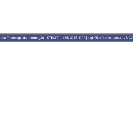
 de Tecnologia da Informação - STI/UFPI - (86) 3215-1124 | sigjb05.ufpi.br.instancia1
vSIGA