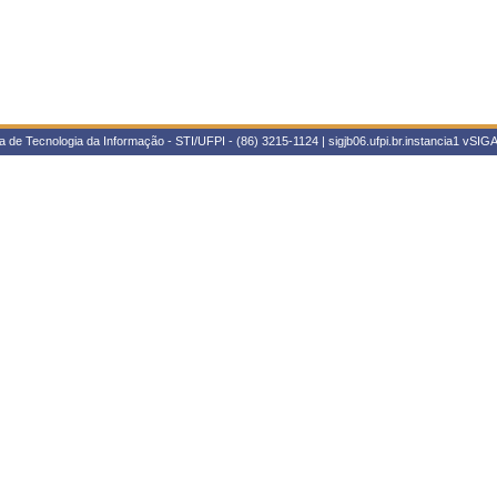
 de Tecnologia da Informação - STI/UFPI - (86) 3215-1124 | sigjb06.ufpi.br.instancia1
vSIGA