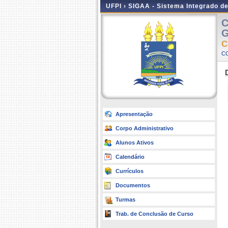
UFPI ›
SIGAA - Sistema Integrado d
C
G
C
CO
Apresentação
Corpo Administrativo
Alunos Ativos
Calendário
Currículos
Documentos
Turmas
Trab. de Conclusão de Curso