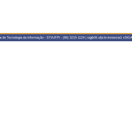
 de Tecnologia da Informação - STI/UFPI - (86) 3215-1124 | sigjb06.ufpi.br.instancia1
vSIGA