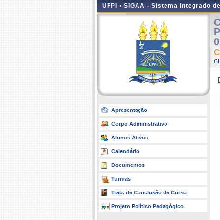
UFPI ›
SIGAA - Sistema Integrado d
C
P
0
C
CH
Apresentação
Corpo Administrativo
Alunos Ativos
Calendário
Documentos
Turmas
Trab. de Conclusão de Curso
Projeto Político Pedagógico