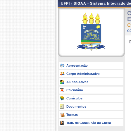
UFPI ›
SIGAA - Sistema Integrado d
C
E
C
CO
Apresentação
Corpo Administrativo
Alunos Ativos
Calendário
Currículos
Documentos
Turmas
Trab. de Conclusão de Curso