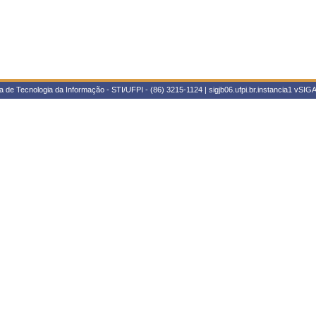
 de Tecnologia da Informação - STI/UFPI - (86) 3215-1124 | sigjb06.ufpi.br.instancia1
vSIGA